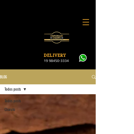
DELI
VERY
19 984
50-3334
BLOG
Todos posts
Todos posts
Charuto