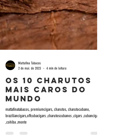
Mattafina Tabacos
2 de mai. de 2023
4 min de leitura
Os 10 charutos
mais caros do
mundo
mattafinatabacos, premiumcigars, charutos, charutocubano,
braziliancigars,offcubacigars ,charutoscubanos ,cigars ,cubancigars
,cohiba ,monte