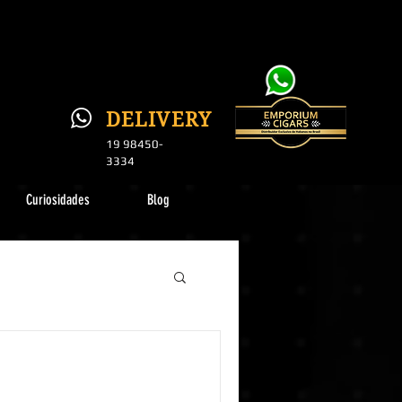
DELI
VERY
19 984
50-
3334
Curiosidades
Blog