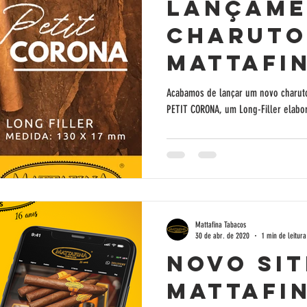
22
Lançam
Charuto
Mattafi
Supremo 
Acabamos de lançar um novo charuto
PETIT CORONA, um Long-Filler elabo
A
N
O
S
Corona
Mattafina Tabacos
30 de abr. de 2020
1 min de leitura
Novo sit
Mattafi