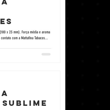
na
es
(180 x 23 mm). Força média e aroma
marcante! Venha conhecer. Entre em contato com a Mattafina Tabacos...
na
 Sublime