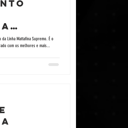
ento
na
- Petit
 da Linha Mattafina Supremo. É o
rado com os melhores e mais...
e
na