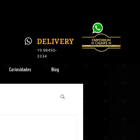
DELI
VERY
19 984
50-
3334
Curiosidades
Blog