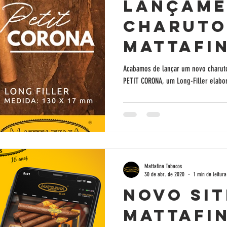
22
Lançam
Charuto
Mattafi
Supremo 
Acabamos de lançar um novo charuto
PETIT CORONA, um Long-Filler elabo
A
N
O
S
Corona
Mattafina Tabacos
30 de abr. de 2020
1 min de leitura
Novo sit
Mattafi