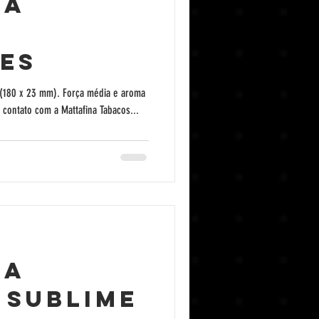
na
es
(180 x 23 mm). Força média e aroma
marcante! Venha conhecer. Entre em contato com a Mattafina Tabacos...
na
 Sublime