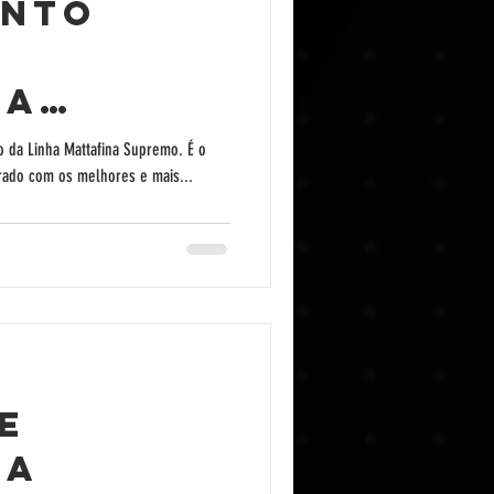
ento
na
- Petit
 da Linha Mattafina Supremo. É o
rado com os melhores e mais...
e
na