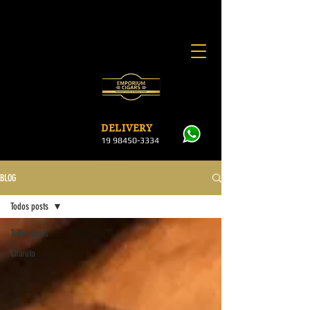
DELI
VERY
19 984
50-3334
BLOG
Todos posts
Todos posts
Charuto