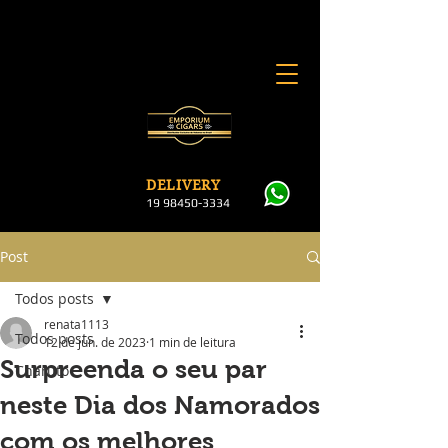
DELI
VERY
19 984
50-3334
Post
Todos posts
renata1113
Todos posts
12 de jun. de 2023
1 min de leitura
Surpreenda o seu par
Charuto
neste Dia dos Namorados
com os melhores