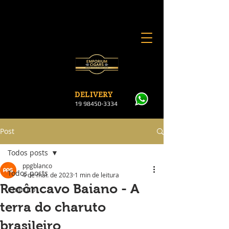
DELI
VERY
19 984
50-3334
Post
Todos posts
ppgblanco
Todos posts
4 de mai. de 2023
1 min de leitura
Recôncavo Baiano - A
Charuto
terra do charuto
brasileiro