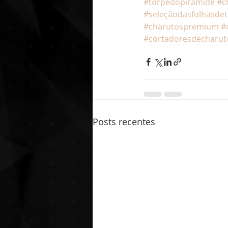
#torpedopirâmide
#c
#seleçãodasfolhasde
#charutospremium
#
#cortadoresdecharut
Posts recentes