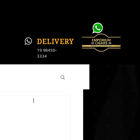
DELI
VERY
19 984
50-
3334