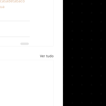
casadetabaco
gua
Ver tudo