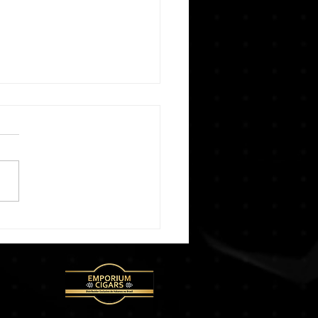
ubra as Tendências e
ações no Mundo dos
utos: Explorando as
dades do Mercado.