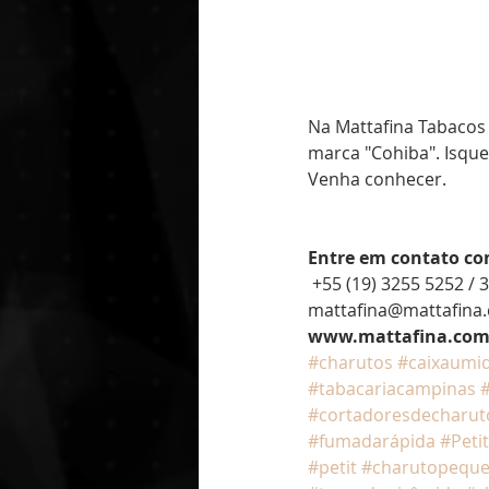
Na Mattafina Tabacos
marca "Cohiba". Isquei
Venha conhecer.
Entre em contato co
 +55 (19) 3255 5252 
mattafina@mattafina
www.mattafina.com
#charutos
#caixaumid
#tabacariacampinas
#cortadoresdecharut
#fumadarápida
#Petit
#petit
#charutopequ