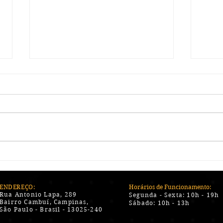
Preservando a Qualidade e
Desc
o Sabor: Dicas para os
Inov
Cuidados Essenciais com
Char
Charutos e Acessórios
Novi
ENDEREÇO:
Horários de Funcionamento:
Rua Antonio Lapa, 289
Segunda - Sexta:
10h - 19h
Bairro Cambuí, Campinas,
Sábado:
10h - 13h
São Paulo - Brasil - 13025-240