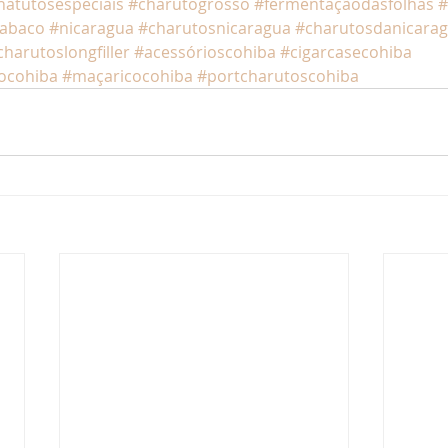
hatutosespeciais
#charutogrosso
#fermentaçãodasfolhas
#
tabaco
#nicaragua
#charutosnicaragua
#charutosdanicara
charutoslongfiller
#acessórioscohiba
#cigarcasecohiba
ocohiba
#maçaricocohiba
#portcharutoscohiba