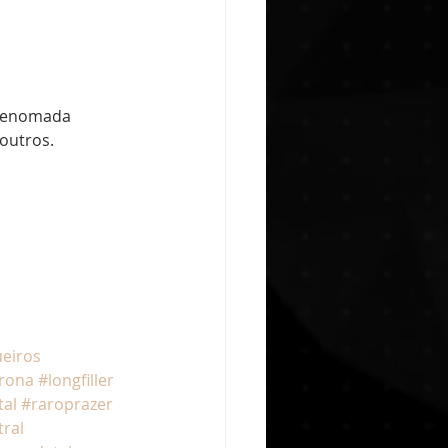
 renomada 
 outros.
ueiros
rona
#longfiller
tal
#raroprazer
ral