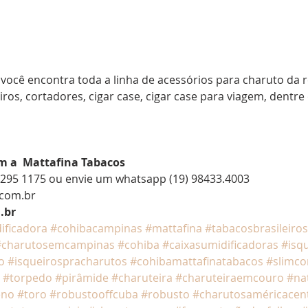
 você encontra toda a linha de acessórios para charuto da
ros, cortadores, cigar case, cigar case para viagem, dentre
m a  Mattafina Tabacos
/ 3295 1175 ou envie um whatsapp (19) 98433.4003
.com.br
.br
ificadora
#cohibacampinas
#mattafina
#tabacosbrasileiros
#charutosemcampinas
#cohiba
#caixasumidificadoras
#isq
o
#isqueirospracharutos
#cohibamattafinatabacos
#slimco
#torpedo
#pirâmide
#charuteira
#charuteiraemcouro
#na
eno
#toro
#robustooffcuba
#robusto
#charutosaméricacent