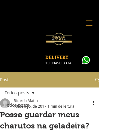
DELI
VERY
19 984
50-3334
Post
Todos posts
Ricardo Matta
Todos posts
10 de ago. de 2017
1 min de leitura
Posso guardar meus
Charuto
charutos na geladeira?