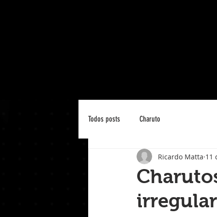
Todos posts
Charuto
Ricardo Matta
11 
Charuto
irregular