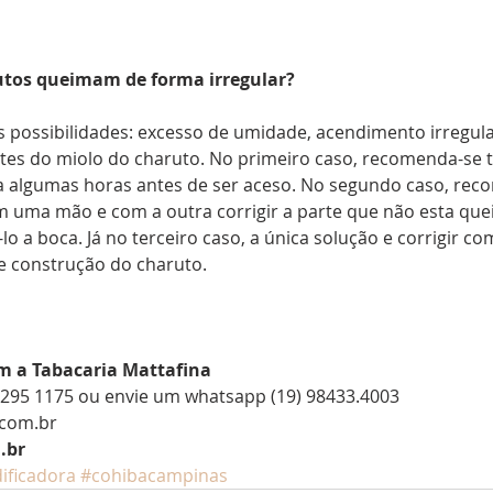
utos queimam de forma irregular?
is possibilidades: excesso de umidade, acendimento irregular
es do miolo do charuto. No primeiro caso, recomenda-se ti
ra algumas horas antes de ser aceso. No segundo caso, rec
m uma mão e com a outra corrigir a parte que não esta qu
-lo a boca. Já no terceiro caso, a única solução e corrigir co
e construção do charuto.
m a Tabacaria Mattafina
/ 3295 1175 ou envie um whatsapp (19) 98433.4003
.com.br
.br
ificadora
#cohibacampinas