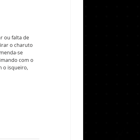
 ou falta de 
rar o charuto 
omenda-se 
eimando com o 
m o isqueiro, 