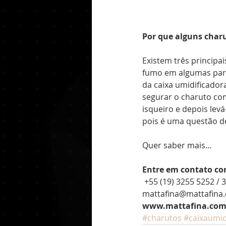
Por que alguns char
Existem três principa
fumo em algumas part
da caixa umidificado
segurar o charuto co
isqueiro e depois levá
pois é uma questão d
Quer saber mais...
Entre em contato co
 +55 (19) 3255 5252 
mattafina@mattafina
www.mattafina.com
#charutos
#caixaumid