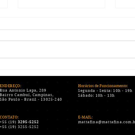
Preservando a Qualidade e
Desc
o Sabor: Dicas para os
Inov
Cuidados Essenciais com
Char
Charutos e Acessórios
Novi
ENDEREÇO:
Horários de Funcionamento:
Rua Antonio Lapa, 289
Segunda - Sexta:
10h - 19h
Bairro Cambuí, Campinas,
Sábado:
10h - 13h
São Paulo - Brasil - 13025-240
CONTATO:
E-MAIL:
+55 (19)
3295-5252
mattafina@mattafina.com.
+55 (19) 3255-5252