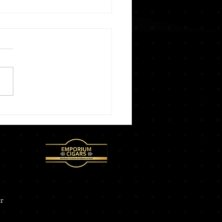
ubra as Tendências e
ações no Mundo dos
utos: Explorando as
dades do Mercado.
br