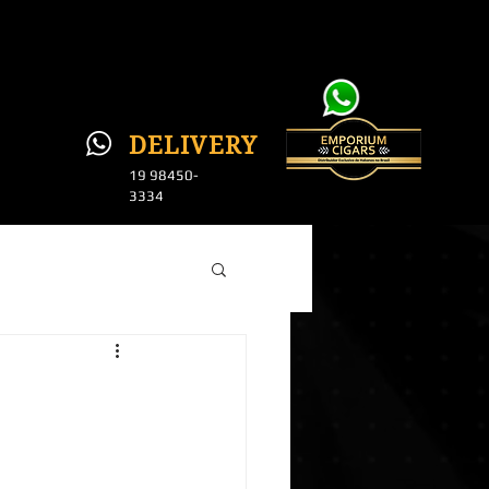
DELI
VERY
19 984
50-
3334